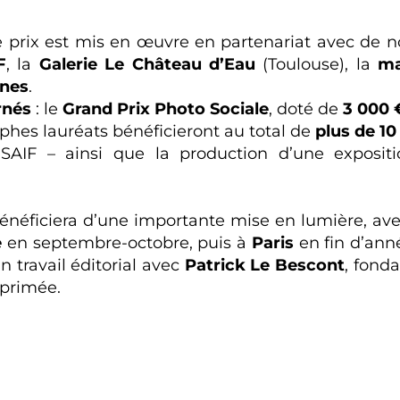
le prix est mis en œuvre en partenariat avec de 
F
, la
Galerie Le Château d’Eau
(Toulouse), la
ma
anes
.
rnés
: le
Grand Prix Photo Sociale
, doté de
3 000 
aphes lauréats bénéficieront au total de
plus de 1
SAIF – ainsi que la production d’une expositi
énéficiera d’une importante mise en lumière, 
e
en septembre-octobre, puis à
Paris
en fin d’année
n travail éditorial avec
Patrick Le Bescont
, fond
 primée.